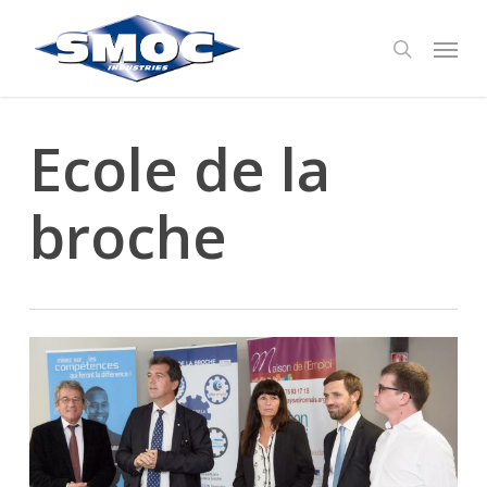
Skip
Menu
to
search
main
content
Ecole de la
broche