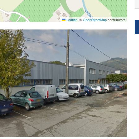
Leaflet
|
©
OpenStreetMap
contributors