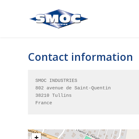
Skip
to
main
content
Contact information
SMOC INDUSTRIES

802 avenue de Saint-Quentin

38210 Tullins

France
+