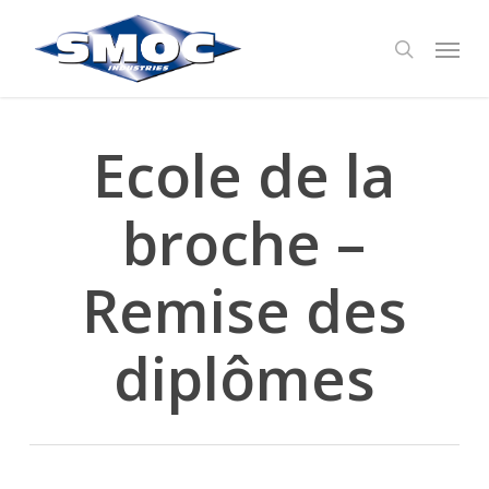
Skip
Menu
to
search
main
content
Ecole de la
broche –
Remise des
diplômes