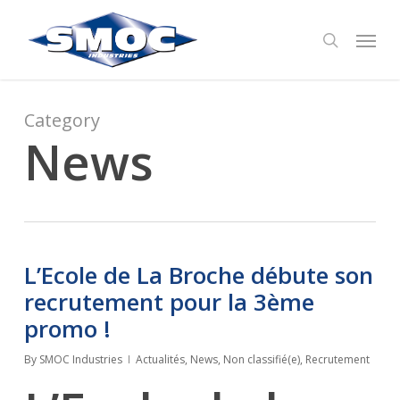
Skip
Menu
to
search
main
content
Category
News
L’Ecole de La Broche débute son
recrutement pour la 3ème
promo !
By
SMOC Industries
Actualités
,
News
,
Non classifié(e)
,
Recrutement