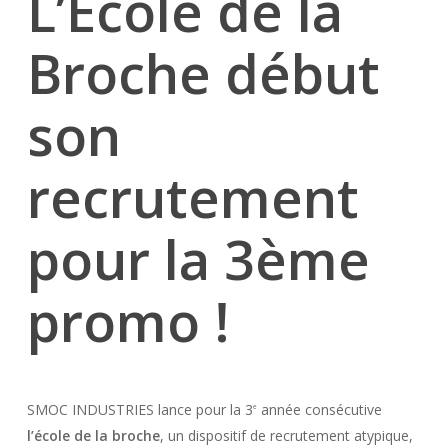
L’Ecole de la
Broche début
son
recrutement
pour la 3ème
promo !
SMOC INDUSTRIES lance pour la 3
année consécutive
e
l’école de la
broche
, un dispositif de recrutement atypique,