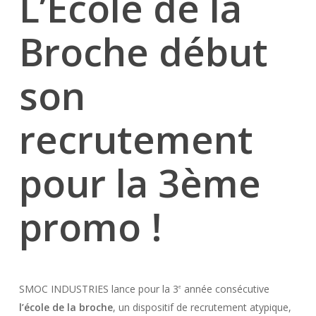
L’Ecole de la
Broche début
son
recrutement
pour la 3ème
promo !
SMOC INDUSTRIES lance pour la 3
année consécutive
e
l’école de la
broche
, un dispositif de recrutement atypique,