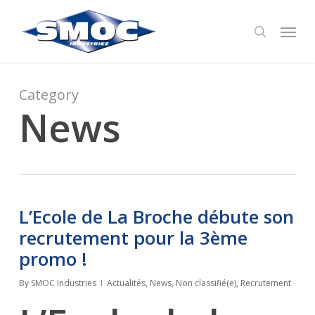
Skip
Menu
to
search
main
content
Category
News
L’Ecole de La Broche débute son
recrutement pour la 3ème
promo !
By
SMOC Industries
Actualités
,
News
,
Non classifié(e)
,
Recrutement