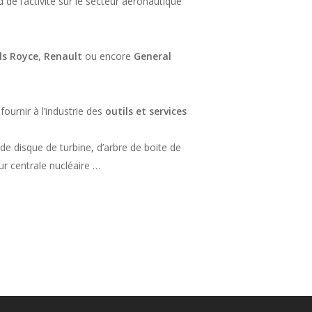
de l’activité sur le secteur aéronautique
ls Royce
,
Renault
ou encore
General
ournir à l’industrie des
outils et services
de disque de turbine, d’arbre de boite de
ur centrale nucléaire …