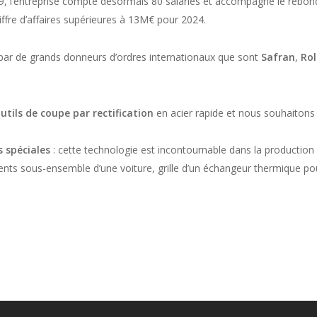
19, l’entreprise compte désormais 80 salariés et accompagne le rebond 
iffre d’affaires supérieures à 13M€ pour 2024.
s par de grands donneurs d’ordres internationaux que sont
Safran
,
Rol
utils de coupe par rectification
en acier rapide et nous souhaitons f
 spéciales
: cette technologie est incontournable dans la production 
ents sous-ensemble d’une voiture, grille d’un échangeur thermique po