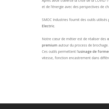
Après avoir traversé la crise de la COVID-
et de l’énergie avec des perspectives de ch
SMOC Industries fournit des outils utilisé
Electric
.
Notre cœur de métier est de réaliser des
o
premium
autour du process de brochage.
Ces outils permettent l’
usinage de formes
vitesse, fonction encastrement dans différ