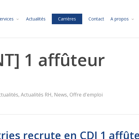
ervices
Actualités
Carrières
Contact
A propos
] 1 affûteur
ctualités
,
Actualités RH
,
News
,
Offre d'emploi
ies recrute en CDI 1 affûte