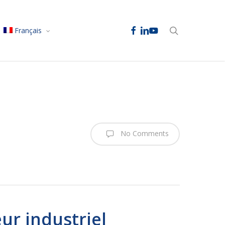
facebook
linkedin
youtube
search
Français
No Comments
ur industriel