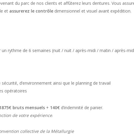
enant du parc de nos clients et affûterez leurs dentures. Vous assur
le et
assurerez le contrôle
dimensionnel et visuel avant expédition.
r un rythme de 6 semaines (nuit / nuit / après-midi / matin / après-mid
 sécurité, d’environnement ainsi que le planning de travail
s opératoires
1875€ bruts mensuels
+
140€
d’indemnité de panier.
nction de votre expérience
.
onvention collective de la Métallurgie