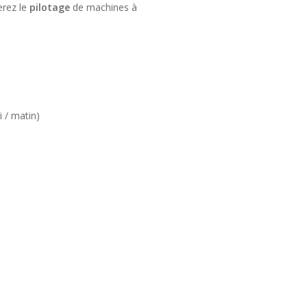
erez le
pilotage
de machines à
i / matin)