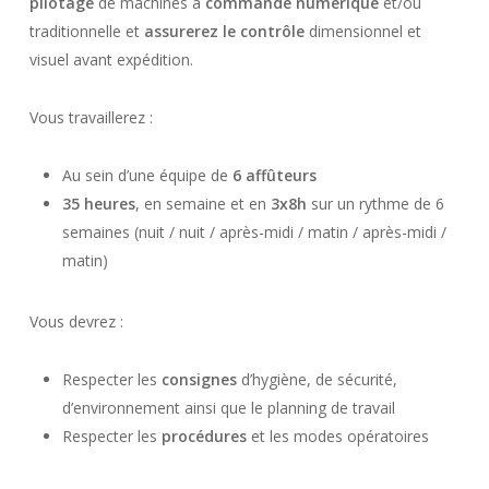
pilotage
de machines à
commande numérique
et/ou
traditionnelle et
assurerez le contrôle
dimensionnel et
visuel avant expédition.
Vous travaillerez :
Au sein d’une équipe de
6 affûteurs
35 heures
, en semaine et en
3x8h
sur un rythme de 6
semaines (nuit / nuit / après-midi / matin / après-midi /
matin)
Vous devrez :
Respecter les
consignes
d’hygiène, de sécurité,
d’environnement ainsi que le planning de travail
Close
Close
Close
Close
Close
Close
Respecter les
procédures
et les modes opératoires
Close
Close
Close
Close