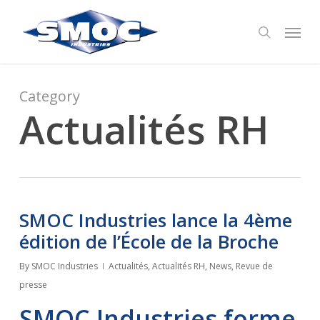
Skip
Menu
to
search
main
content
Category
Actualités RH
SMOC Industries lance la 4ème
édition de l’École de la Broche
By
SMOC Industries
Actualités
,
Actualités RH
,
News
,
Revue de
presse
SMOC Industries forme