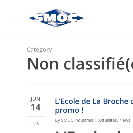
Skip
to
main
content
Category
Non classifié(
JUN
L’Ecole de La Broche
14
promo !
By
SMOC Industries
Actualités
,
News
,
0