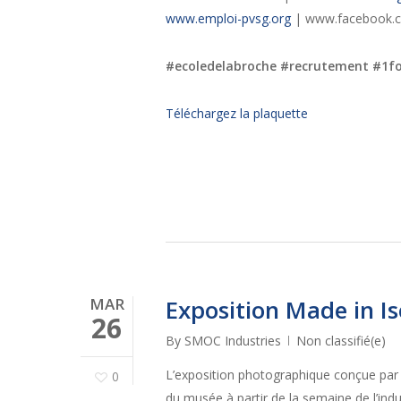
www.emploi-pvsg.org
| www.facebook.
#ecoledelabroche #recrutement #1f
Téléchargez la plaquette
MAR
Exposition Made in Is
26
By
SMOC Industries
Non classifié(e)
L’exposition photographique conçue par
0
du musée à partir de la semaine de l’indus