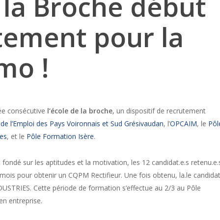
 la Broche début
tement pour la
mo !
e consécutive
l’école de la
broche
, un dispositif de recrutement
de l’Emploi des Pays Voironnais et Sud Grésivaudan
, l’
OPCAIM
, le
Pôl
es
, et le
Pôle Formation Isère
.
ondé sur les aptitudes et la motivation, les 12 candidat.e.s retenu.e.
 mois pour obtenir un CQPM Rectifieur. Une fois obtenu, la.le candidat
STRIES. Cette période de formation s’effectue au 2/3 au Pôle
en entreprise.