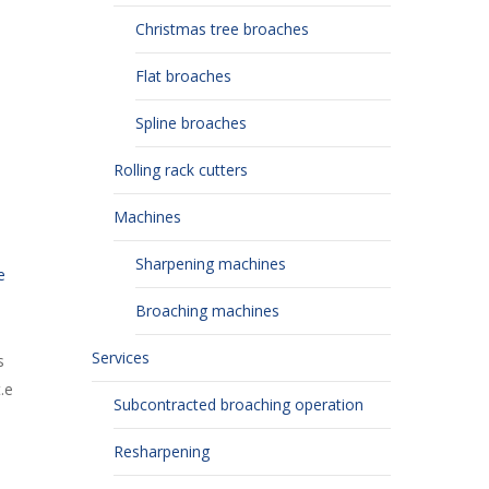
Christmas tree broaches
Flat broaches
Spline broaches
Rolling rack cutters
Machines
Sharpening machines
e
Broaching machines
Services
s
.e
Subcontracted broaching operation
Resharpening