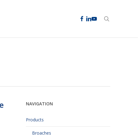
facebook
linkedin
youtube
search
e
NAVIGATION
Products
Broaches