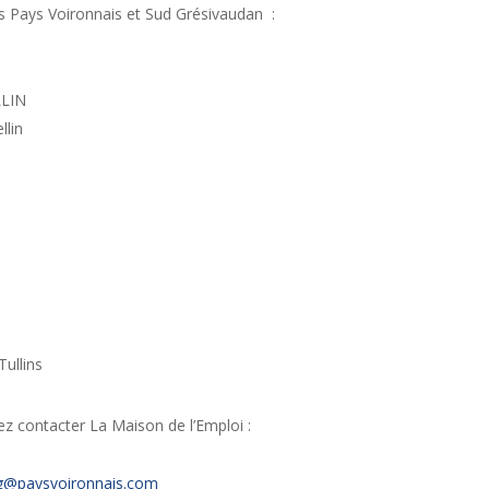
s Pays Voironnais et Sud Grésivaudan :
LLIN
llin
ullins
z contacter La Maison de l’Emploi :
nig@paysvoironnais.com