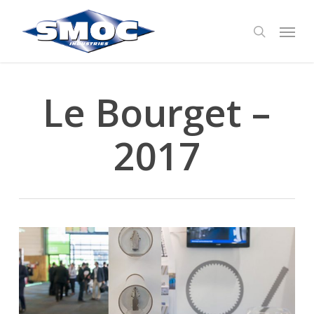
Skip
Menu
to
search
main
content
Le Bourget –
2017