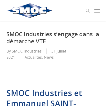
Skip
Menu
to
search
main
content
SMOC Industries s’engage dans la
démarche VTE
By
SMOC Industries
31 juillet
2021
Actualités
,
News
SMOC Industries et
Emmanuel SAINT-