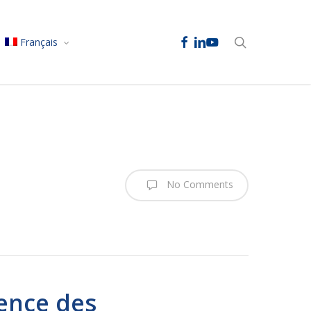
facebook
linkedin
youtube
search
Français
No Comments
ence des