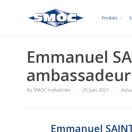
Skip
to
Produits
S
main
content
Emmanuel SA
ambassadeur 
By
SMOC Industries
25 juin 2021
Actua
Emmanuel SAINT-