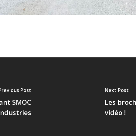
Previous Post
Next Post
vant SMOC
Les broc
Industries
vidéo !