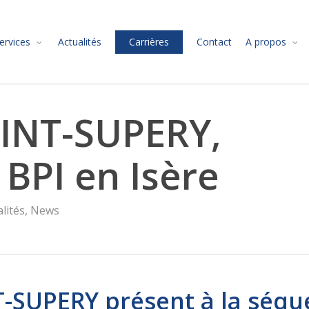
ervices
Actualités
Carrières
Contact
A propos
INT-SUPERY,
BPI en Isère
lités
,
News
SUPERY présent à la séqu