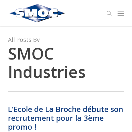
Skip
Menu
to
search
main
content
All Posts By
SMOC
Industries
L’Ecole de La Broche débute son
recrutement pour la 3ème
promo !