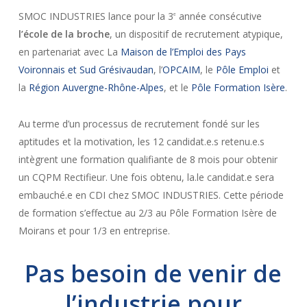
SMOC INDUSTRIES lance pour la 3
année consécutive
e
l’école de la
broche
, un dispositif de recrutement atypique,
en partenariat avec La
Maison de l’Emploi des Pays
Voironnais et Sud Grésivaudan
, l’
OPCAIM
, le
Pôle Emploi
et
la
Région Auvergne-Rhône-Alpes
, et le
Pôle Formation Isère
.
Au terme d’un processus de recrutement fondé sur les
aptitudes et la motivation, les 12 candidat.e.s retenu.e.s
intègrent une formation qualifiante de 8 mois pour obtenir
un CQPM Rectifieur. Une fois obtenu, la.le candidat.e sera
embauché.e en CDI chez SMOC INDUSTRIES. Cette période
de formation s’effectue au 2/3 au Pôle Formation Isère de
Moirans et pour 1/3 en entreprise.
Pas besoin de venir de
l’industrie pour