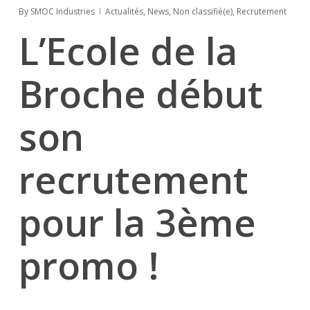
By
SMOC Industries
Actualités
,
News
,
Non classifié(e)
,
Recrutement
L’Ecole de la
Broche début
son
recrutement
pour la 3ème
promo !